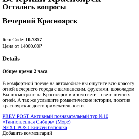
Остались вопросы
Вечерний Красноярск
Item Code:
10-7857
Цена от
14000.00
₽
Details
Общее время 2 часа
В комфортной поезде на автомобиле вы ощутите всю красоту
огней вечернего города с шампанским, фруктами, шоколадом.
Вы посмотрите на Красноярск в ином свете – свете ночных
огней. А так же услышите романтические истории, посетив
красноярские достопримечательности.
Навигация
PREV POST
Активный познавательный тур №10
«Таинственная Сибирь» (Море)
по
NEXT POST
Енисей батюшка
записям
Добавить комментарий