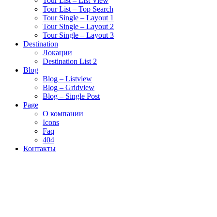
Tour List – List View
Tour List – Top Search
Tour Single – Layout 1
Tour Single – Layout 2
Tour Single – Layout 3
Destination
Локации
Destination List 2
Blog
Blog – Listview
Blog – Gridview
Blog – Single Post
Page
О компании
Icons
Faq
404
Контакты