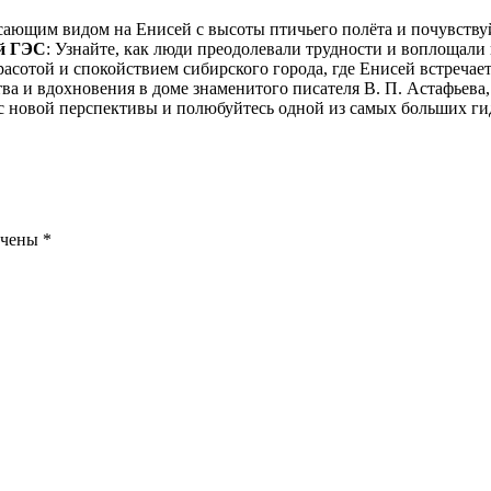
ясающим видом на Енисей с высоты птичьего полёта и почувству
ой ГЭС
: Узнайте, как люди преодолевали трудности и воплощал
расотой и спокойствием сибирского города, где Енисей встречае
ва и вдохновения в доме знаменитого писателя В. П. Астафьева,
 с новой перспективы и полюбуйтесь одной из самых больших г
ечены
*