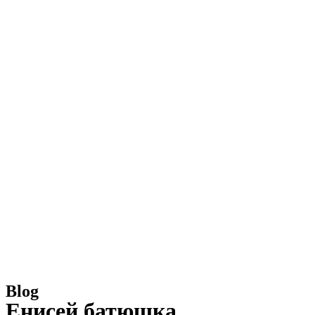
Blog
Енисей батюшка