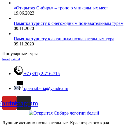
«Открытая Сибирь» – тропою уникальных мест
19.06.2023
Памятка туристу к снегоходным познавательным турам
09.11.2020
Памятка туристу к активным познавательным тура
09.11.2020
Популярные туры
bread
natural
+7 (391) 2-716-715
open-siberia@yandex.ru
Youtube
Instagram
Лучшие активно познавательные Красноярского края