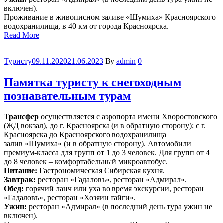
включен).
Проживание в живописном заливе «Шумиха» Красноярского
водохранилища, в 40 км от города Красноярска.
“Памятка
Read More
туристу
к
Категория
Туристу
09.11.2020
21.06.2023
By
admin
0
активным
познавательным
тура”
Памятка туристу к снегоходным
познавательным турам
Трансфер
осуществляется с аэропорта имени Хворостовского
(ЖД вокзал), до г. Красноярска (и в обратную сторону); с г.
Красноярска до Красноярского водохранилища
залив «Шумиха» (и в обратную сторону). Автомобили
премиум-класса для групп от 1 до 3 человек. Для групп от 4
до 8 человек – комфортабельный микроавтобус.
Питание:
Гастрономическая Сибирская кухня.
Завтрак:
ресторан «Гадаловъ», ресторан «Адмирал».
Обед:
горячий ланч или уха во время экскурсии, ресторан
«Гадаловъ», ресторан «Хозяин тайги».
Ужин:
ресторан «Адмирал» (в последний день тура ужин не
включен).