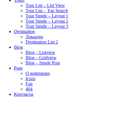
Tours
Tour List – List View
Tour List – Top Search
Tour Single – Layout 1
Tour Single – Layout 2
Tour Single – Layout 3
Destination
Локации
Destination List 2
Blog
Blog – Listview
Blog – Gridview
Blog – Single Post
Page
О компании
Icons
Faq
404
Контакты