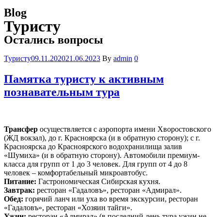
Blog
Туристу
Остались вопросы
Категория
Туристу
09.11.2020
21.06.2023
By
admin
0
Памятка туристу к активным
познавательным тура
Трансфер
осуществляется с аэропорта имени Хворостовского
(ЖД вокзал), до г. Красноярска (и в обратную сторону); с г.
Красноярска до Красноярского водохранилища залив
«Шумиха» (и в обратную сторону). Автомобили премиум-
класса для групп от 1 до 3 человек. Для групп от 4 до 8
человек – комфортабельный микроавтобус.
Питание:
Гастрономическая Сибирская кухня.
Завтрак:
ресторан «Гадаловъ», ресторан «Адмирал».
Обед:
горячий ланч или уха во время экскурсии, ресторан
«Гадаловъ», ресторан «Хозяин тайги».
Ужин:
ресторан «Адмирал» (в последний день тура ужин не