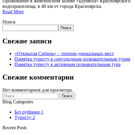
Проживание в живописном заливе «Шумиха» Красноярского
водохранилища, в 40 км от города Красноярска.
“Памятка
Read More
туристу
Поиск
к
снегоходным
Поиск
познавательным
турам”
Свежие записи
«Открытая Сибирь» – тропою уникальных мест
Памятка туристу к снегоходным познавательным турам
Памятка туристу к активным познавательным тура
Свежие комментарии
Нет комментариев для просмотра.
Найти:
Blog Categories
Без рубрики
1
Туристу
2
Recent Posts