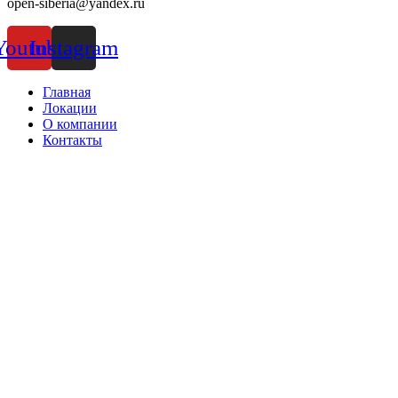
open-siberia@yandex.ru
Youtube
Instagram
Главная
Локации
О компании
Контакты