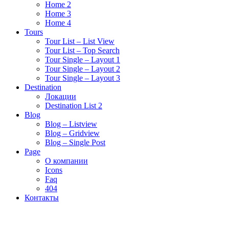
Home 2
Home 3
Home 4
Tours
Tour List – List View
Tour List – Top Search
Tour Single – Layout 1
Tour Single – Layout 2
Tour Single – Layout 3
Destination
Локации
Destination List 2
Blog
Blog – Listview
Blog – Gridview
Blog – Single Post
Page
О компании
Icons
Faq
404
Контакты