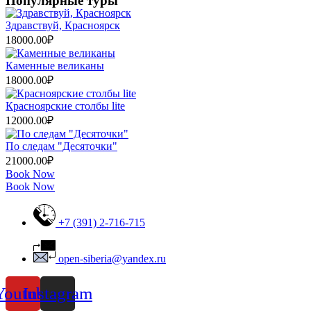
Популярные туры
Здравствуй, Красноярск
18000.00
₽
Каменные великаны
18000.00
₽
Красноярские столбы lite
12000.00
₽
По следам "Десяточки"
21000.00
₽
Book Now
Book Now
+7 (391) 2-716-715
open-siberia@yandex.ru
Youtube
Instagram