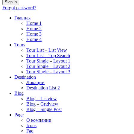
Forgot password?
Главная
Home 1
Home 2
Home 3
Home 4
Tours
Tour List – List View
Tour List – Top Search
Tour Single – Layout 1
Tour Single – Layout 2
Tour Single – Layout 3
Destination
Локации
Destination List 2
Blog
Blog – Listview
Blog – Gridview
Blog – Single Post
Page
О компании
Icons
Faq