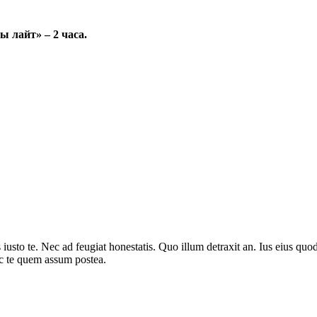
 лайт» – 2 часа.
sto te. Nec ad feugiat honestatis. Quo illum detraxit an. Ius eius quods
ec te quem assum postea.