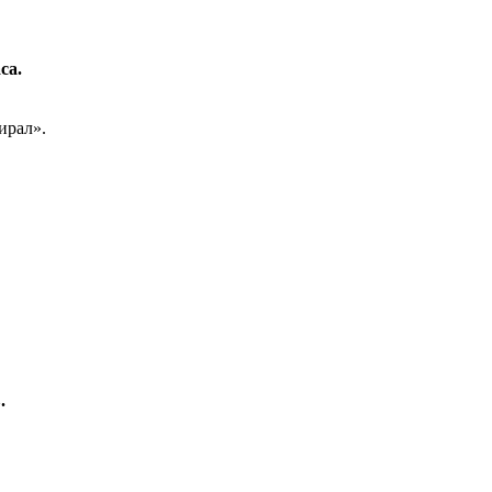
са.
ирал».
в.