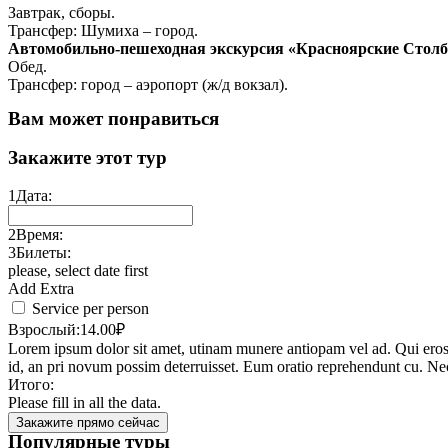
Завтрак, сборы.
Трансфер: Шумиха – город.
Автомобильно-пешеходная экскурсия «Красноярские Столбы
Обед.
Трансфер: город – аэропорт (ж/д вокзал).
Вам может понравиться
Закажите этот тур
1
Дата:
2
Время:
3
Билеты:
please, select date first
Add Extra
Service per person
Взрослый:
14.00
₽
Lorem ipsum dolor sit amet, utinam munere antiopam vel ad. Qui eros iu
id, an pri novum possim deterruisset. Eum oratio reprehendunt cu. N
Итого:
Please fill in all the data.
Закажите прямо сейчас
Популярные туры