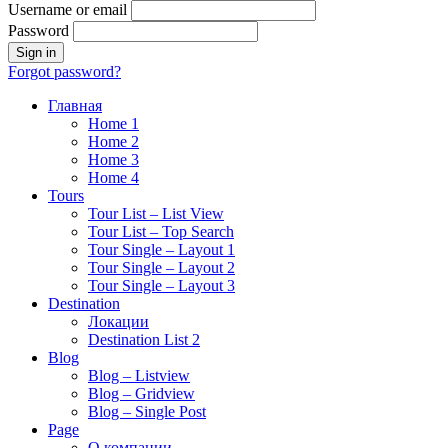
Username or email
Password
Forgot password?
Главная
Home 1
Home 2
Home 3
Home 4
Tours
Tour List – List View
Tour List – Top Search
Tour Single – Layout 1
Tour Single – Layout 2
Tour Single – Layout 3
Destination
Локации
Destination List 2
Blog
Blog – Listview
Blog – Gridview
Blog – Single Post
Page
О компании