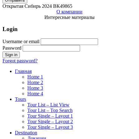
Отправить
Открытая Сибирь 2024 ВК49865
О компании
Интересные материалы
Login
Username or email
Password
Forgot password?
Главная
Home 1
Home 2
Home 3
Home 4
Tours
Tour List – List View
Tour List – Top Search
Tour Single – Layout 1
Tour Single – Layout 2
Tour Single – Layout 3
Destination
Локации