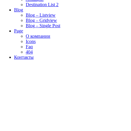
Destination List 2
Blog
Blog – Listview
Blog – Gridview
Blog – Single Post
Page
О компании
Icons
Faq
404
Контакты